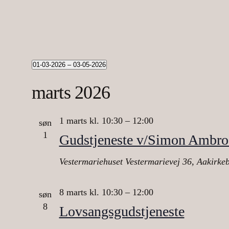
Begivenheder
01-03-2026
 – 
03-05-2026
Vælg
marts 2026
dato.
1 marts kl. 10:30
–
12:00
søn
1
Gudstjeneste v/Simon Ambro
Vestermariehuset
Vestermarievej 36, Aakirkeb
8 marts kl. 10:30
–
12:00
søn
8
Lovsangsgudstjeneste