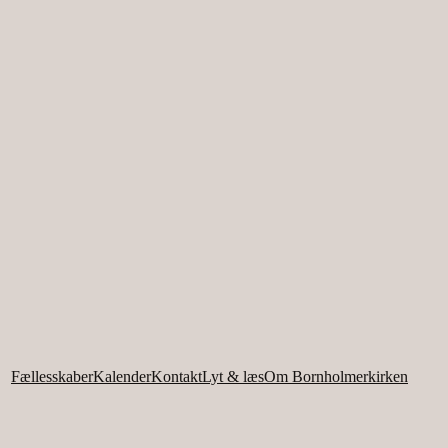
Fællesskaber
Kalender
Kontakt
Lyt & læs
Om Bornholmerkirken