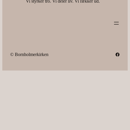
Vi styrker tro. Vi deler liv. Vi rækker ud.
Facebook
© Bornholmerkirken